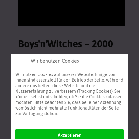
Boys'n'Witches – 2000
bis 2011
Wir benutzen Cookies
Wir nutzen Cookies auf unserer Website. Einige von
ihnen sind essenziell für den Betrieb der Seite, während
andere uns helfen, diese Website und die
Nutzererfahrung zu verbessern (Tracking Cookies). Sie
können selbst entscheiden, ob Sie die Cookies zulassen
möchten. Bitte beachten Sie, dass bei einer Ablehnung
womöglich nicht mehr alle Funktionalitäten der Seite
zur Verfügung stehen.
Akzeptieren