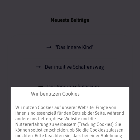
Neueste Beiträge
"Das innere Kind"
Der intuitive Schaffensweg
Der Innere Schutzraum -
Wir benutzen Cookies
Wasserdrache
Wir nutzen Cookies auf unserer Website. Einige von
ihnen sind essenziell für den Betrieb der Seite, während
Der Innere Schutzraum
andere uns helfen, diese Website und die
Nutzererfahrung zu verbessern (Tracking Cookies). Sie
können selbst entscheiden, ob Sie die Cookies zulassen
Mein CZoe und Boys'n'Witches BLOG
möchten. Bitte beachten Sie, dass bei einer Ablehnung